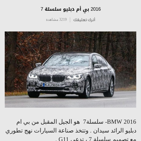
2016 بي أم دبليو سلسلة 7
أترك تعليقك
3219 مشاهدة
2016
BMW
- سلسلة
7
هو الجيل المقبل من بي ام
دبليو الرائد سيدان . وتتخذ صناعة السيارات نهج تطوري
مع تصميم
سلسلة 7 ،
ت
دعى
G11
.