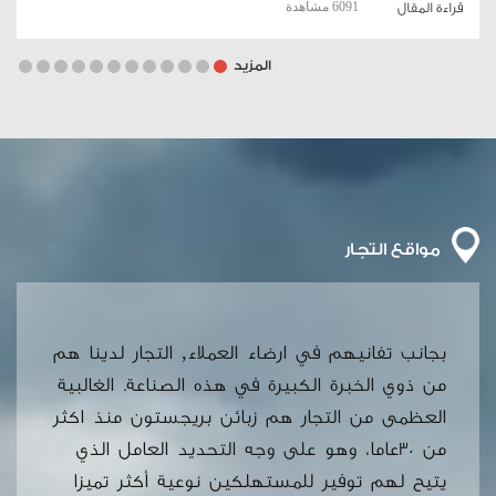
6091 مشاهدة
قراءة المقال
المزيد
مواقع
التجار
بجانب تفانيهم في ارضاء العملاء, التجار لدينا هم
من ذوي الخبرة الكبيرة في هذه الصناعة. الغالبية
العظمى من التجار هم زبائن بريجستون منذ اكثر
من 30عاما، وهو على وجه التحديد العامل الذي
يتيح لهم توفير للمستهلكين نوعية أكثر تميزا