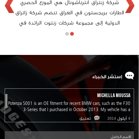
وي زنتوت عام 1961 الموزع
‫شركة زنتراق انترناشونال ‫هي الموزع الحصري
ق لقب
لاطارات بريجستون في العراق ‫تنضم شركة زاتراق
الوحيد
صبحت
الدولية إلى مجموعة شركات زنتوت الرائدة في
أكبر 
مين
مجالات مختلفة ومنها نقل الركّاب، توزيع وخدمات
الشر
ين في
الاطارات، التطوير العقاري، تسويق وخدمات
وذلك ب
ز منذ
المصاعد، وغيرها. بريجستون: الرائدة في عالم
جميع ا
طارات
الإطارات ‫تصنّع شركة بريجستون مجموعة واسعة
ذلك ال
بحسب
من إطارات سيارات الركاب، الشاحنات، الباصات،
الممت
إستشر
الخبراء
مركبات البناء...
Michella Moussa
Potenza S001 is an OE fitment for recent BMW cars, such as the F30
3-Series that I purchased in October 2013. My vehicle has a
staggered setup, with size 225/45R18 front and 255/40R18 rear.
4 أيلول 2014
تعليق