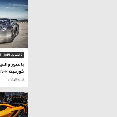
9 تشرين الأول 2015
كورفيت C7 GT3-R
قراءة المقال