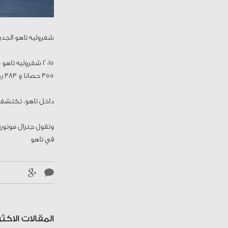
شفروليه تاهو الجدي
355 حصانا و 383 رطل قدم من عزم الدوران، في كل من الجزء الخلفي بالسيارة. ​
داخل تاهو، تكتشف ال
وتقول جنرال موتورز
في تاهو
المقالات الاكثر