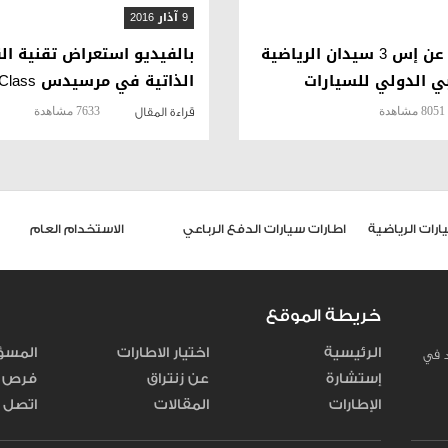
9 آذار 2016
أودي تكشف عن إس 3 سيدان الرياضية
بالفيديو استعراض تقنية ال
 الدولي للسيارات
الذاتية في مرسيدس E-Class الجديدة
8051 مشاهدة
7633 مشاهدة
قراءة المقال
اطارات سيارات الدفع الرباعي
الاستخدام العام
خريطة الموقع
الرئيسية
اختيار الاطارات
المسؤ
د في
إستشارة
عن زنتراق
فرص ا
الإطارات
المقالات
اتصل ب