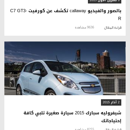
9 تشرين الأول 2015
بالصور والفيديو callaway تكشف عن كورفيت C7 GT3-
R
9636 مشاهدة
قراءة المقال
قراءة المقال
2 آذار 2015
شيفروليه سبارك 2015 سيارة صغيرة تلبي كافة
إحتياجاتك
8255 مشاهدة
قراءة المقال