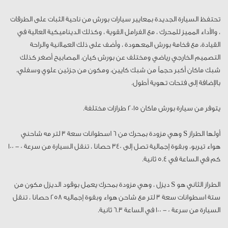
تحتفظ السيارة الجديدة بمعايير سيارات بورش من ناحية الثبات على الطرقات
، والأداء المميز للمحرك ، مع الفرامل القوية ، وكذلك الديناميكية العالية في
القيادة، مع فخامة بورش المعهودة ، وأضف على ذلك العملانية والراحة
التصميم الخارجي رياضي ومختلف عن بورش كيان. المصابيح أصغر كذلك
شبك ماكان أكبر حجماً من شبك كايين، ومكون من جزئين علوي وسفلي،
بالإضافة إلى فتحات تهوية أطول.
يتوفر من سيارة بورش ماكان 2015 طرازات مختلفة.
أولها الطراز S وهي مزودة بمحرك من 6 اسطوانات سعة 3 لتر مه شاحني
هواء تيربو، وبقوة إجمالية تصل إلى 340 حصانا ، تنقل السيارة من سرعة 0 - 100
كم في الساعة في 5.4 ثانية.
الطراز الثاني هو S ديزل ، وهي مزودة بمحرك يعمل بوقود الديزل مكون من
ستة اسطوانات سعة 3 لتر مع شاحن هواء وبقوة إجماليه 258 حصانا ، تنقل
السيارة من سرعة 0 - 100 في الساعة 6.3 ثانية.