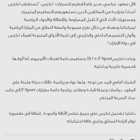
قال سعود عباسي، مدير عام الفطيم للسيارات- لكزس: "تستقطب لكزس
أعداداً متزايدة من السائقين الذين تستهويهم التصاميم المتميزة،
ومستويات الأداء التي لا تقبل المساومة، والإطلالة والأجواء الرياضية
لمركباتنا.ونهدف من خلال طرح مجموعة واسعة النطاق من المزايا الرياضية
وألوان التصميم الداخلي والخارجي، إلى تلبية الأذواق المتنوعة لعملاء لكزس
في دولة الإمارات".
وجاءت لكزسIS 250F Sport بتصاميم خاصة لعجلات الألمنيوم. أما ألوانها
فحصرية خارجية وداخلية.
الشبك أمامي فريد من نوعه ، ولها عوادم رياضية، ناقلات حركة مثبتة على
المقود، دواسات وعجلة قيادة ومقاعد رياضية خاصة بطرازات F Sport إلى جانب
عداد السرعة المبتكر.
داخليا تشتمل لكزس على جميع عناصر الأناقة والجودة ، إضافة إلى مقصورة
توفر الراحة للسائق وتلبي كافة احتياجاته.