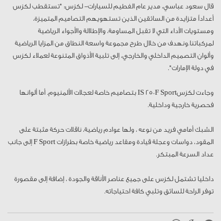
قال سعود عباسي، مدير عام الفطيم للسيارات- لكزس: "تستقطب لكزس
أعداداً متزايدة من السائقين الذين تستهويهم التصاميم المتميزة،
ومستويات الأداء التي لا تقبل المساومة، والإطلالة والأجواء الرياضية
لمركباتنا.ونهدف من خلال طرح مجموعة واسعة النطاق من المزايا الرياضية
وألوان التصميم الداخلي والخارجي، إلى تلبية الأذواق المتنوعة لعملاء لكزس
في دولة الإمارات".
وجاءت لكزسIS 250F Sport بتصاميم خاصة لعجلات الألمنيوم. أما ألوانها
فحصرية خارجية وداخلية.
الشبك أمامي فريد من نوعه ، ولها عوادم رياضية، ناقلات حركة مثبتة على
المقود، دواسات وعجلة قيادة ومقاعد رياضية خاصة بطرازات F Sport إلى جانب
عداد السرعة المبتكر.
داخليا تشتمل لكزس على جميع عناصر الأناقة والجودة ، إضافة إلى مقصورة
توفر الراحة للسائق وتلبي كافة احتياجاته.