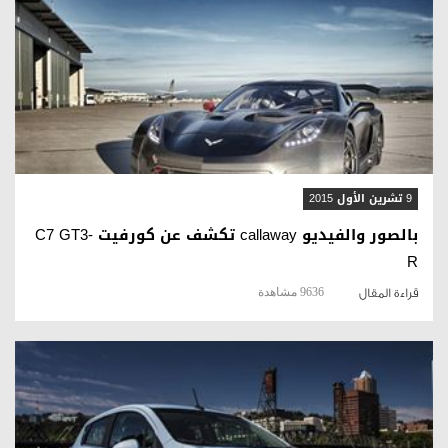
قراءة المقال
9 تشرين الأول 2015
بالصور والفيديو callaway تكشف عن كورفيت C7 GT3-
R
9636 مشاهدة
قراءة المقال
قراءة المقال