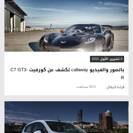
قراءة المقال
9 تشرين الأول 2015
بالصور والفيديو callaway تكشف عن كورفيت C7 GT3-
R
9632 مشاهدة
قراءة المقال
قراءة المقال