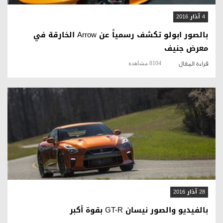
4 آذار 2016
بالصور ابولو تكشف رسمياً عن Arrow الخارقة في
معرض جنيف
8104 مشاهدة
قراءة المقال
قراءة المقال
28 آذار 2016
بالفيديو والصور نيسان GT-R بقوة أكبر