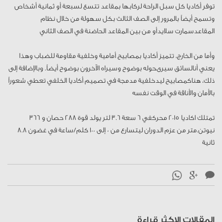
توفر أكاديا كل سبل الراحة لركابها بمقاعد تتسع لسبعة أو ثمانية أشخاص
وتسمح أيضاً بالمرور إلى الصف الثالث بكل سهولة من خلال نظام
المقاعدسمارت سلايدأو من بين المقاعد الحاضنة في الصف الثاني
وأما من الخارج، تتميز أكاديا بمصابيح أمامية وخلفية مقاومة للضباب وهذا
يعني أنالسائق سيرىحوله بوضوح وسيراه الآخرون بوضوح أيضاً. وبالإضافة إلى
ذلك، هناكمصابيح ليدخلفية مدمجة في تصميم أكاديا الخلفي تعطي شعوراً
بالأمان والأناقة في الوقت نفسه
تمتلك اكاديا 2015 محركفي 6 سعة 3.6 لتر يولد قوة 288 حصان و 366
نيوتن.متر من عزم الدوران ليتسارع من 0 إلى 100 كلم/ساعة في غضون 8.8
ثانية
المقالات الاكثر قراءة