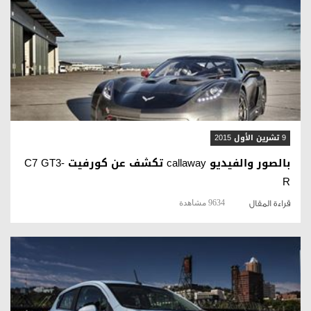
قراءة المقال
9 تشرين الأول 2015
بالصور والفيديو callaway تكشف عن كورفيت C7 GT3-
R
9634 مشاهدة
قراءة المقال
قراءة المقال