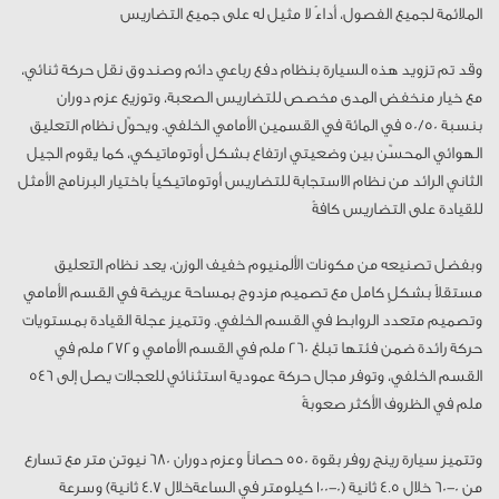
الملائمة لجميع الفصول، أداءً لا مثيل له على جميع التضاريس
وقد تم تزويد هذه السيارة بنظام دفع رباعي دائم وصندوق نقل حركة ثنائي،
مع خيار منخفض المدى مخصص للتضاريس الصعبة، وتوزيع عزم دوران
بنسبة 50/50 في المائة في القسمين الأمامي الخلفي. ويحوّل نظام التعليق
الهوائي المحسّن بين وضعيتي ارتفاع بشكل أوتوماتيكي، كما يقوم الجيل
الثاني الرائد من نظام الاستجابة للتضاريس أوتوماتيكياً باختيار البرنامج الأمثل
للقيادة على التضاريس كافةً
وبفضل تصنيعه من مكونات الألمنيوم خفيف الوزن، يعد نظام التعليق
مستقلاً بشكلٍ كامل مع تصميم مزدوج بمساحة عريضة في القسم الأمامي
وتصميم متعدد الروابط في القسم الخلفي. وتتميز عجلة القيادة بمستويات
حركة رائدة ضمن فئتها تبلغ 260 ملم في القسم الأمامي و272 ملم في
القسم الخلفي، وتوفر مجال حركة عمودية استثنائي للعجلات يصل إلى 546
ملم في الظروف الأكثر صعوبةً
وتتميز سيارة رينج روفر بقوة 550 حصاناً وعزم دوران 680 نيوتن متر مع تسارع
من 0-60 خلال 4.5 ثانية (0-100 كيلومتر في الساعةخلال 4.7 ثانية) وسرعة