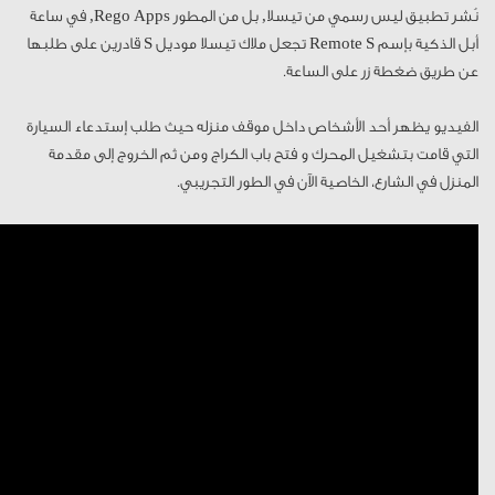
نُشر تطبيق ليس رسمي من تيسلا, بل من المطور Rego Apps, في ساعة
أبل الذكية بإسم Remote S تجعل ملاك تيسلا موديل S قادرين على طلبها
عن طريق ضغطة زر على الساعة.
الفيديو يظهر أحد الأشخاص داخل موقف منزله حيث طلب إستدعاء السيارة
التي قامت بتشغيل المحرك و فتح باب الكراج ومن ثم الخروج إلى مقدمة
المنزل في الشارع، الخاصية الآن في الطور التجريبي.