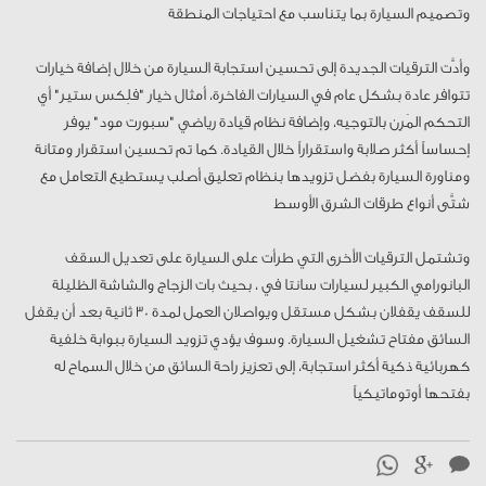
وتصميم السيارة بما يتناسب مع احتياجات المنطقة
وأدَّت الترقيات الجديدة إلى تحسين استجابة السيارة من خلال إضافة خيارات
تتوافر عادة بشكل عام في السيارات الفاخرة، أمثال خيار "فلِكس ستير" أي
التحكم المَرِن بالتوجيه، وإضافة نظام قيادة رياضي "سبورت مود" يوفر
إحساساً أكثر صلابة واستقراراً خلال القيادة. كما تم تحسين استقرار ومتانة
ومناورة السيارة بفضل تزويدها بنظام تعليق أصلب يستطيع التعامل مع
شتَّى أنواع طرقات الشرق الأوسط
وتشتمل الترقيات الأخرى التي طرأت على السيارة على تعديل السقف
البانورامي الكبير لسيارات سانتا في ، بحيث بات الزجاج والشاشة الظليلة
للسقف يقفلان بشكل مستقل ويواصلان العمل لمدة 30 ثانية بعد أن يقفل
السائق مفتاح تشغيل السيارة. وسوف يؤدي تزويد السيارة ببوابة خلفية
كهربائية ذكية أكثر استجابة، إلى تعزيز راحة السائق من خلال السماح له
بفتحها أوتوماتيكياً