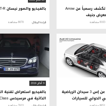
بالصور ابولو تكشف رسمياً عن Arrow
بالفيديو والصور نيسان GT-R بقوة أكبر
معرض جنيف
8103 مشاهدة
8070 مشاهدة
قراءة المقال
قراءة المقال
قراءة المقال
9 آذار 2016
أودي تكشف عن إس 3 سيدان الرياضية
بالفيديو استعراض تقنية ال
 الدولي للسيارات
الذاتية في مرسيدس E-Class الجديدة
8051 مشاهدة
7633 مشاهدة
قراءة المقال