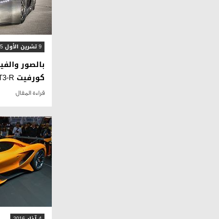
9 تشرين الأول 2015
كورفيت C7 GT3-R
قراءة المقال
4 آذار 2016