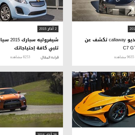
2 آذار 2015
بالصور والفيديو callaway تكشف عن
شيفروليه سب
تلبي كافة إحتياجاتك
9635 مشاهدة
8253 مشاهدة
قراءة المقال
قراءة المقال
قراءة المقال
28 آذار 2016