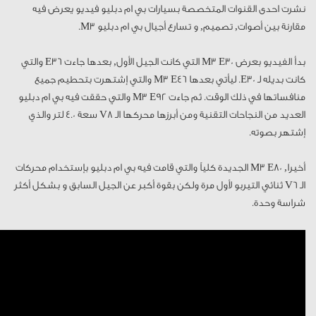
نشرت احدى القنوات المتخصصة بسيارات بي ام دبليو فيديو يعرض فيه
مقارنة بين أصوات, تصميم, و تسارع أجيال بي ام دبليو M3.
بدأ الفيديو بعرض M3 E30 التي كانت الجيل الأول, بعدها جاءت E36 والتي
كانت بديله لـ E30. ليأتي بعدها M3 E46 والتي إشتهرت بتحطيم جميع
منافساتها في ذلك الوقت. ثم جاءت M3 E92 والتي حققت فيه بي ام دبليو
العديد من النجاحات التقنية ومن أبرزها محركها الـ V8 سعة 4.0 لتر والذي
إشتهر بصوته.
أخيرا, M3 E80 الجديدة كلياً والتي قامت فيه بي ام دبليو بإستخدام محركات
الـ V6 ثنائي التيربو لأول مرة ولكن بقوة أكبر عن الجيل السابق و بشكل أكثر
شراسة وحدة.