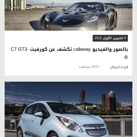
قراءة المقال
9 تشرين الأول 2015
بالصور والفيديو callaway تكشف عن كورفيت C7 GT3-
R
9635 مشاهدة
قراءة المقال
قراءة المقال