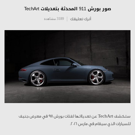
صور بورش 911 المحدثة بتعديلات TechArt
أترك تعليقك
3189 مشاهدة
ستكشف TechArt عن تعديلاتها لفئات بورش 911 في معرض جنيف
للسيارات الذي سيقام في مارس 2016.