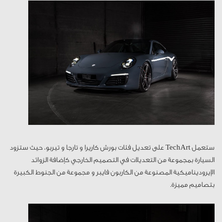
ستعمل TechArt على تعديل فئات بورش كاريرا و تارجا و تيربو، حيث ستزود
السيارة بمجموعة من التعديلات في التصميم الخارجي كإضافة الزوائد
الإيروديناميكية المصنوعة من الكاربون فايبر و مجموعة من الجنوط الكبيرة
بتصاميم مميزة.