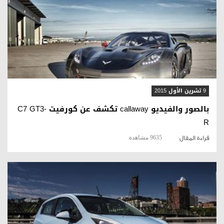
قراءة المقال
9 تشرين الأول 2015
بالصور والفيديو callaway تكشف عن كورفيت C7 GT3-
R
9635 مشاهدة
قراءة المقال
قراءة المقال