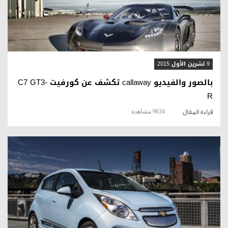
قراءة المقال
9 تشرين الأول 2015
بالصور والفيديو callaway تكشف عن كورفيت C7 GT3-
R
9634 مشاهدة
قراءة المقال
قراءة المقال