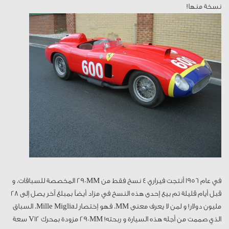
نسخة منها!
في عام 1956 أنتجت فيراري 4 نسخ فقط من 290MM المخصصة للسباقات، و
قبل أيام قليلة تم بيع إحدى هذه النسخ في مزاد أيضاً بمبلغ آخر يصل إلى 28
مليون دولار! و لمن لا يعرف معنى MM، فهو إختصار لـMille Miglia، السباق
الذي صممت من أجله هذه السيارة و ربحته! 290MM مزودة بمحرك V12 سعة