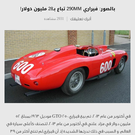
بالصور: فيراري 290MM تباع بـ28 مليون دولار!
أترك تعليقك
2931 مشاهدة
في أكتوبر من عام 2013، تم بيع فيراري 250 GTO موديل 1963 بمبلغ 52
مليون دولار في مزاد علني في أكتوبر من عام 2013، لتصنف كأغلى سيارة في
العالم، و السبب في ذلك ندرتها الشديدة إذ أن فيراري لم تنتج أكثر من 39