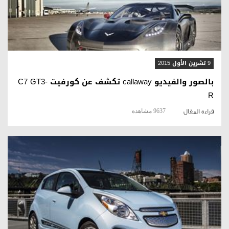
قراءة المقال
9 تشرين الأول 2015
بالصور والفيديو callaway تكشف عن كورفيت C7 GT3-
R
9637 مشاهدة
قراءة المقال
قراءة المقال