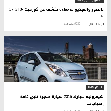
9 تشرين الأول 2015
بالصور والفيديو callaway تكشف عن كورفيت C7 GT3-
R
9636 مشاهدة
قراءة المقال
قراءة المقال
2 آذار 2015
شيفروليه سبارك 2015 سيارة صغيرة تلبي كافة
إحتياجاتك
8255 مشاهدة
قراءة المقال