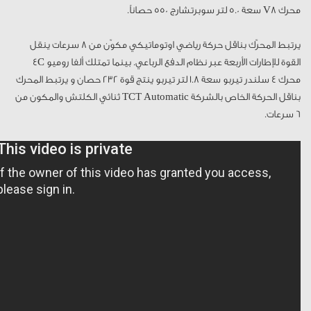
محرك V8 سعة 5.0 لتر سوبرتشارج 550 حصاناً.
يرتبط المحرّك بناقل حركة رياضي اوتوماتيكي مكوّن من 8 سرعات ينقل
القوة للإطارات الأربعة عبر نظام الدفع الرباعي. بينما تمتلك ألفا روميو 4C
محرك 4 سلندر تيربو سعة 1.8 لتر تيربو ينتج قوة 232 حصان و يرتبط المحرك
بناقل الحركة الخاص بالشركة TCT Automatic ثنائي الكلتش والمكون من
6 سرعات.