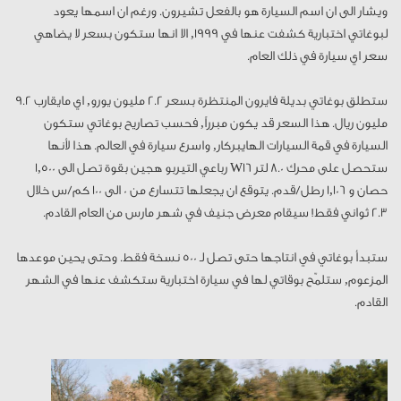
ويشار الى ان اسم السيارة هو بالفعل تشيرون. ورغم ان اسمها يعود
لبوغاتي اختبارية كشفت عنها في 1999, الا انها ستكون بسعر لا يضاهي
سعر اي سيارة في ذلك العام.
ستطلق بوغاتي بديلة فايرون المنتظرة بسعر 2.2 مليون يورو, اي مايقارب 9.2
مليون ريال. هذا السعر قد يكون مبرراً, فحسب تصاريح بوغاتي ستكون
السيارة في قمة السيارات الهايبركار, واسرع سيارة في العالم. هذا لأنها
ستحصل على محرك 8.0 لتر W16 رباعي التيربو هجين بقوة تصل الى 1,500
حصان و 1,106 رطل/قدم. يتوقع ان يجعلها تتسارع من 0 الى 100 كم/س خلال
2.3 ثواني فقط! سيقام معرض جنيف في شهر مارس من العام القادم.
ستبدأ بوغاتي في انتاجها حتى تصل لـ 500 نسخة فقط. وحتى يحين موعدها
المزعوم, ستلمّح بوقاتي لها في سيارة اختبارية ستكشف عنها في الشهر
القادم.