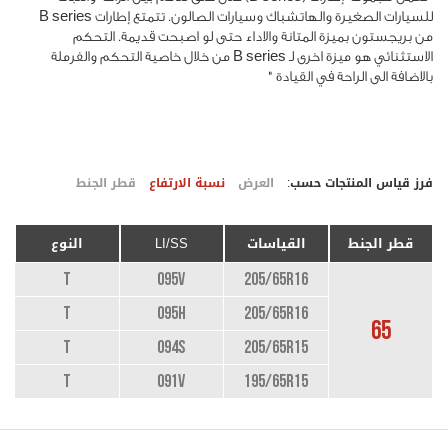
للسيارات الصغيرة والهاتشباك وسيارات الصالون. تتمتع إطارات B series
من بريجستون بميزة المتانة والاداء حتى لو اصبحت قديمة. التحكم
الاستثنائي هو ميزة اخرى لـ B series من خلال خاصية التحكم والفرملة
بالاضافة الى الراحة في القيادة "
فرز قياس المنتجات حسب:
العرض
نسبة الارتفاع
قطر الجنط
قطر الجنط
القياسات
LI/SS
النوع
T
095V
205/65R16
T
095H
205/65R16
65
T
094S
205/65R15
T
091V
195/65R15