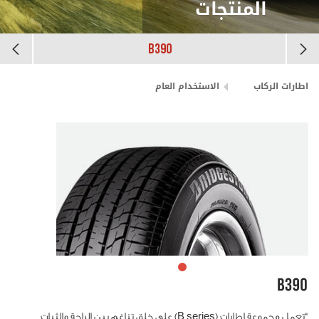
المنتجات
B390
اطارات الركاب
الاستخدام العام
"تعمل مجموعة إطارات (B series) على خلق تناغم بين الراحة والثبات